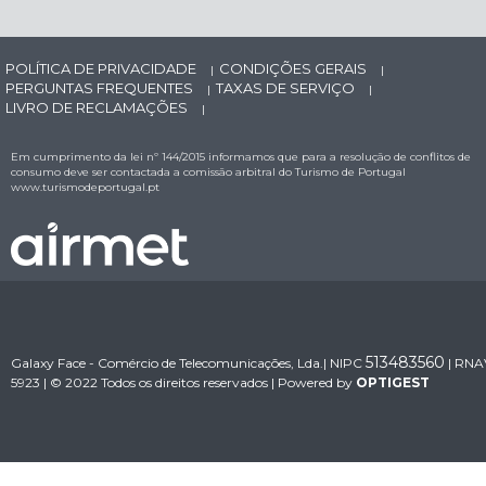
POLÍTICA DE PRIVACIDADE
CONDIÇÕES GERAIS
|
|
PERGUNTAS FREQUENTES
TAXAS DE SERVIÇO
|
|
LIVRO DE RECLAMAÇÕES
|
Em cumprimento da lei nº 144/2015 informamos que para a resolução de conflitos de
consumo deve ser contactada a comissão arbitral do Turismo de Portugal
www.turismodeportugal.pt
513483560
Galaxy Face - Comércio de Telecomunicações, Lda.| NIPC
| RNA
5923 | © 2022 Todos os direitos reservados | Powered by
OPTIGEST