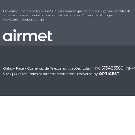
Em cumprimento da lei nº 144/2015 informamos que para a resolução de conflitos de
consumo deve ser contactada a comissão arbitral do Turismo de Portugal
www.turismodeportugal.pt
513483560
Galaxy Face - Comércio de Telecomunicações, Lda.| NIPC
| RNA
5923 | © 2022 Todos os direitos reservados | Powered by
OPTIGEST